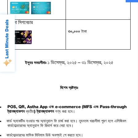
Last Minute Deals
ভিসা
সিগনেচার
৩০,০০০
টাকা
১ ডিসেম্বর, ২০২৫ – ৩১ ডিসেম্বর, ২০২৫
ইস্যুর সময়সীমাঃ
বিশেষ দ্রষ্টব্যঃ
POS, QR, Astha App এবং e-commerce (MFS এবং Pass-through
ট্রানজ্যাকশন
ব্যতীত
) ট্রানজ্যাকশন
গণ্য করা হবে।
কার্ড অ্যাকটিভ হওয়ার পর অ্যানুয়াল ফি চার্জ করা হবে। ন্যূনতম খরচসীমা পুরণ হলে এলিজিবল
কার্ডহোল্ডারদের অ্যানুয়াল ফি রিভার্স করে দেয়া হবে।
কার্ডহোল্ডারদের মাসিক মিনিমাম ডিউ অবশ্যই পে করতে হবে।