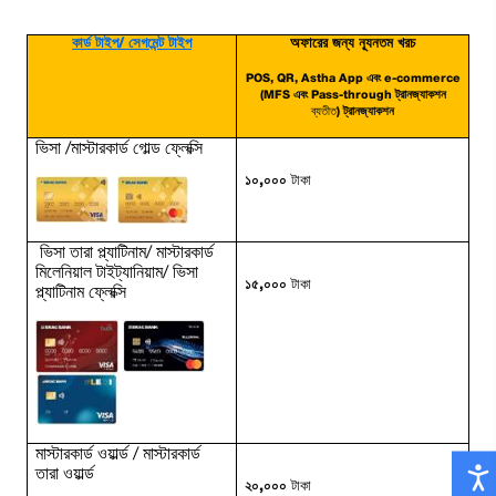
কার্ড টাইপ/ সেগমেন্ট টাইপ
অফারের জন্য ন্যূনতম খরচ
POS, QR, Astha App এবং e-commerce
(MFS এবং Pass-through ট্রানজ্যাকশন
ব্যতীত
) ট্রানজ্যাকশন
ভিসা
/
মাস্টারকার্ড
গোল্ড
ফ্লেক্সি
১০,০০০
টাকা
ভিসা
তারা
প্ল্যাটিনাম
/
মাস্টারকার্ড
মিলেনিয়াল
টাইট্যানিয়াম
/
ভিসা
১৫,০০০
টাকা
প্ল্যাটিনাম
ফ্লেক্সি
মাস্টারকার্ড
ওয়ার্ল্ড
/
মাস্টারকার্ড
তারা
ওয়ার্ল্ড
২০,০০০
টাকা