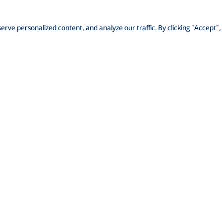
ve personalized content, and analyze our traffic. By clicking "Accept",
 করুন
আমাদের সম্পর্কে
ক্রেডিট রেটিং
ইনভেস্টর রিলেশনস
মিডিয়া
াক্ষরতা
ফরেক্স রেট
ই-টেন্ডার
SWIFT: BRAKBDDH
র
রিস্ক-বেজড ক্যাপিটাল