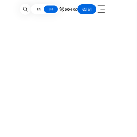
১৬২২১
আস্থা
EN
BN