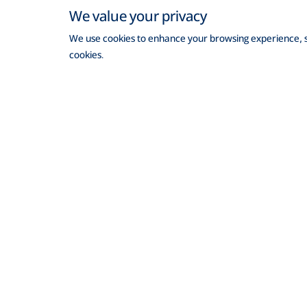
We value your privacy
We use cookies to enhance your browsing experience, ser
cookies.
ঠিকানা
যোগাযোগ
ব্র্যাক ব্যাংক পিএলসি, আনিক টাওয়ার, ২২০/বি
ক্যারিয়ার
তেজগাঁও-গুলশান লিংক রোড, তেজগাঁও,
ঢাকা-১২০৮
আর্থিক স
২৪/৭ কল সেন্টার
১৬২২১
সিএসআ