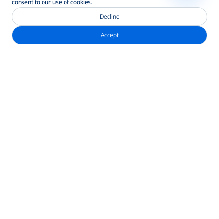
consent to our use of cookies.
Decline
Accept
নিউজলেটার সাবস্ক্রাইব করুন
ঠিকানা
ব্র্যাক ব্যাংক পিএলসি, আনিক টাওয়ার, ২২০/বি তেজগাঁও-গুলশান লিংক রোড,
তেজগাঁও, ঢাকা-১২০৮
২৪/৭ কল সেন্টার
১৬২২১