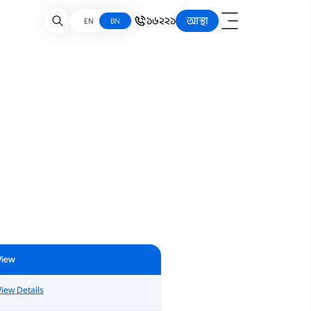
১৬২২১
আস্থা
EN
BN
View
View Details