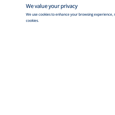
We value your privacy
We use cookies to enhance your browsing experience, ser
cookies.
ঠিকানা
যোগাযোগ
ব্র্যাক ব্যাংক পিএলসি, আনিক টাওয়ার, ২২০/বি
ক্যারিয়ার
তেজগাঁও-গুলশান লিংক রোড, তেজগাঁও,
ঢাকা-১২০৮
আর্থিক স
২৪/৭ কল সেন্টার
১৬২২১
সিএসআ