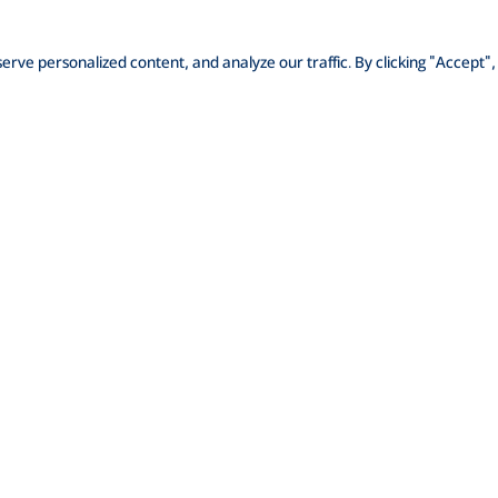
ve personalized content, and analyze our traffic. By clicking "Accept",
 করুন
আমাদের সম্পর্কে
ক্রেডিট রেটিং
ইনভেস্টর রিলেশনস
মিডিয়া
াক্ষরতা
ফরেক্স রেট
ই-টেন্ডার
SWIFT: BRAKBDDH
র
রিস্ক-বেজড ক্যাপিটাল