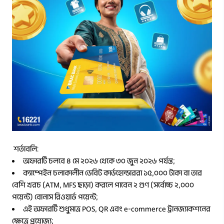
শর্তাবলি:
অফারটি চলবে ৪ মে ২০২৬ থেকে ৩০ জুন ২০২৬ পর্যন্ত;
ক্যাম্পেইন চলাকালীন ডেবিট কার্ডহোল্ডাররা ১৫,০০০ টাকা বা তার
বেশি খরচ (ATM, MFS ছাড়া) করলে পাবেন ২ গুণ (সর্বোচ্চ ২,০০০
পয়েন্ট) বোনাস রিওয়ার্ড পয়েন্ট;
এই অফারটি শুধুমাত্র POS, QR এবং e-commerce ট্রানজ্যাকশনের
ক্ষেত্রে প্রযোজ্য;