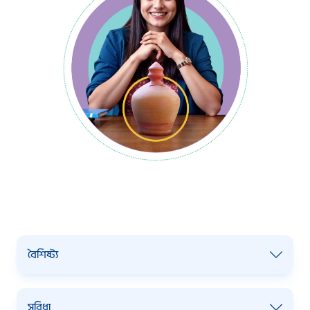
বৈশিষ্ট্য
•
ন্যূনতম ডিপোজিট: ১
,
০০
,
০০০ টাকা
।
সুবিধা