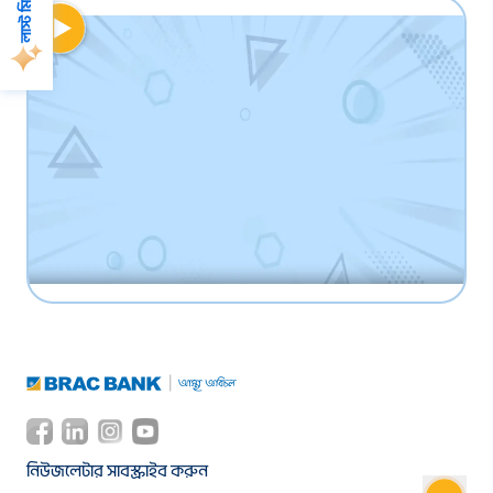
ফোন করুন ১৬২২১ নম্বরে
অথবা নিকটস্থ ব্র্যাক ব্যাংক শাখায়
ভিজিট করুন:
https://bracbank.com/en/our-location
নিউজলেটার সাবস্ক্রাইব করুন