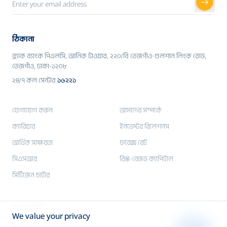
ঠিকানা
ব্র্যাক ব্যাংক পিএলসি, আনিক টাওয়ার, ২২০/বি তেজগাঁও-গুলশান লিংক রোড,
তেজগাঁও, ঢাকা-১২০৮
২৪/৭ কল সেন্টার
১৬২২১
যোগাযোগ করুন
আমাদের সম্পর্কে
ক্যারিয়ার
ইনভেস্টর রিলেশনস
আর্থিক সাক্ষরতা
ফরেক্স রেট
সিএসআর
রিস্ক-বেজড ক্যাপিটাল
সিটিজেন চার্টার
ক্রেডিট রেটিং
We value your privacy
মিডিয়া