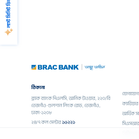
লাস্ট মিনিট ডিলস
ঠিকানা
যোগাযোগ
ব্র্যাক ব্যাংক পিএলসি, আনিক টাওয়ার, ২২০/বি
ক্যারিয়ার
তেজগাঁও-গুলশান লিংক রোড, তেজগাঁও,
ঢাকা-১২০৮
আর্থিক স
২৪/৭ কল সেন্টার
১৬২২১
সিএসআ
সিটিজেন চ