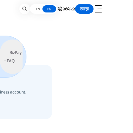
১৬২২১
আস্থা
EN
BN
BizPay
- FAQ
iness account.