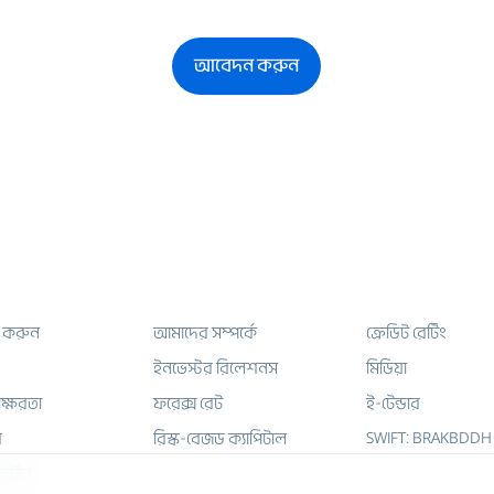
আবেদন করুন
 করুন
আমাদের সম্পর্কে
ক্রেডিট রেটিং
ইনভেস্টর রিলেশনস
মিডিয়া
াক্ষরতা
ফরেক্স রেট
ই-টেন্ডার
SWIFT: BRAKBDDH
র
রিস্ক-বেজড ক্যাপিটাল
ার্টার