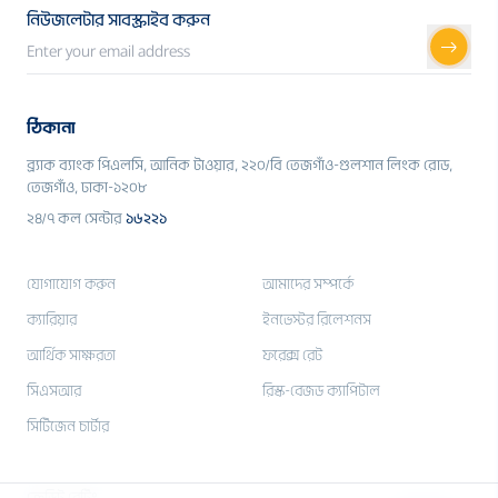
নিউজলেটার সাবস্ক্রাইব করুন
ঠিকানা
ব্র্যাক ব্যাংক পিএলসি, আনিক টাওয়ার, ২২০/বি তেজগাঁও-গুলশান লিংক রোড,
তেজগাঁও, ঢাকা-১২০৮
২৪/৭ কল সেন্টার
১৬২২১
যোগাযোগ করুন
আমাদের সম্পর্কে
ক্যারিয়ার
ইনভেস্টর রিলেশনস
আর্থিক সাক্ষরতা
ফরেক্স রেট
সিএসআর
রিস্ক-বেজড ক্যাপিটাল
সিটিজেন চার্টার
ক্রেডিট রেটিং