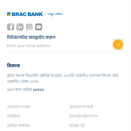
নিউজলেটার সাবস্ক্রাইব করুন
ঠিকানা
ব্র্যাক ব্যাংক পিএলসি, আনিক টাওয়ার, ২২০/বি তেজগাঁও-গুলশান লিংক রোড,
তেজগাঁও, ঢাকা-১২০৮
২৪/৭ কল সেন্টার
১৬২২১
যোগাযোগ করুন
আমাদের সম্পর্কে
ক্যারিয়ার
ইনভেস্টর রিলেশনস
আর্থিক সাক্ষরতা
ফরেক্স রেট