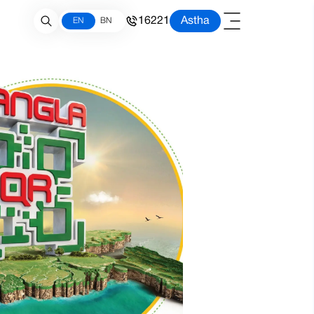
16221
Astha
EN
BN