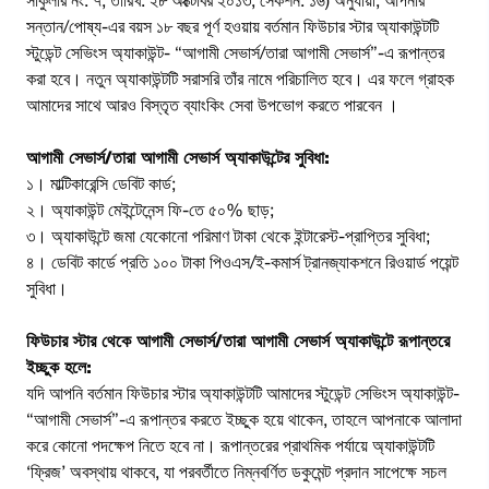
সার্কুলার নং: ৭, তারিখ: ২৮ অক্টোবর ২০১৩, সেকশন: ১৬) অনুযায়ী, আপনার
সন্তান/পোষ্য-এর বয়স ১৮ বছর পূর্ণ হওয়ায় বর্তমান ফিউচার স্টার অ্যাকাউন্টটি
স্টুডেন্ট সেভিংস অ্যাকাউন্ট- “আগামী সেভার্স/তারা আগামী সেভার্স”-এ রূপান্তর
করা হবে। নতুন অ্যাকাউন্টটি সরাসরি তাঁর নামে পরিচালিত হবে। এর ফলে গ্রাহক
আমাদের সাথে আরও বিস্তৃত ব্যাংকিং সেবা উপভোগ করতে পারবেন ।
আগামী সেভার্স/তারা আগামী সেভার্স অ্যাকাউন্টের সুবিধা:
১। মাল্টিকারেন্সি ডেবিট কার্ড;
২। অ্যাকাউন্ট মেইন্টেনেন্স ফি-তে ৫০% ছাড়;
৩। অ্যাকাউন্টে জমা যেকোনো পরিমাণ টাকা থেকে ইন্টারেস্ট-প্রাপ্তির সুবিধা;
৪। ডেবিট কার্ডে প্রতি ১০০ টাকা পিওএস/ই-কমার্স ট্রানজ্যাকশনে রিওয়ার্ড পয়েন্ট
সুবিধা।
ফিউচার স্টার থেকে আগামী সেভার্স/তারা আগামী সেভার্স অ্যাকাউন্টে রূপান্তরে
ইচ্ছুক হলে:
যদি আপনি বর্তমান ফিউচার স্টার অ্যাকাউন্টটি আমাদের স্টুডেন্ট সেভিংস অ্যাকাউন্ট-
“আগামী সেভার্স”-এ রূপান্তর করতে ইচ্ছুক হয়ে থাকেন, তাহলে আপনাকে আলাদা
করে কোনো পদক্ষেপ নিতে হবে না। রূপান্তরের প্রাথমিক পর্যায়ে অ্যাকাউন্টটি
‘ফ্রিজ’ অবস্থায় থাকবে, যা পরবর্তীতে নিম্নবর্ণিত ডকুমেন্ট প্রদান সাপেক্ষে সচল