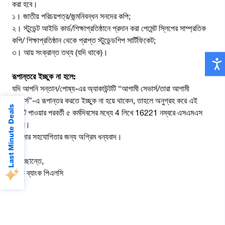
করা হবে।
১। জাতীয় পরিচয়পত্র/জন্মনিবন্ধন সনদের কপি;
২। স্টুডেন্ট আইডি কার্ড/শিক্ষাপ্রতিষ্ঠানে প্রদান করা পেমেন্ট স্লিপের সাম্প্রতিক
কপি/ শিক্ষাপ্রতিষ্ঠান থেকে প্রাপ্ত স্টুডেন্ডশিপ সার্টিফিকেট;
৩। আয় সংক্রান্ত তথ্য (যদি থাকে)।
রূপান্তরে ইচ্ছুক না হলে:
যদি আপনি সন্তান/পোষ্য-এর অ্যাকাউন্টটি “আগামী সেভার্স/তারা আগামী
সেভার্স”-এ রূপান্তর করতে ইচ্ছুক না হয়ে থাকেন, তাহলে অনুগ্রহ করে এই
Last Minute Deals
চিঠিটি পাওয়ার পরবর্তী ৫ কর্মদিবসের মধ্যে 4 লিখে 16221 নম্বরে এসএমএস
করুন।
আপনার সহযোগিতার জন্য অগ্রিম ধন্যবাদ।
শুভেচ্ছান্তে,
ব্র্যাক ব্যাংক পিএলসি